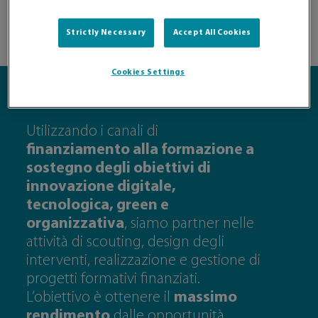
Ecco perché vogliamo aiutarti ad acquisirli.
Strictly Necessary
Accept All Cookies
Cookies Settings
Utilizzando i canali di
finanziamento alla formazione a
sostegno degli obiettivi di
innovazione digitale,
tecnologica, green e
organizzativa
, siamo partner nelle
attività di scouting, design degli
interventi, realizzazione e gestione di
progetti formativi finanziati.
L’obiettivo è ottenere il
massimo
rendimento
dalle opportunità