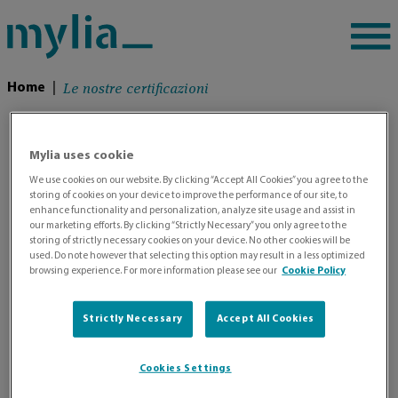
Le nostre certificazioni
Home
|
Mylia uses cookie
We use cookies on our website. By clicking “Accept All Cookies” you agree to the
Le nostre
storing of cookies on your device to improve the performance of our site, to
enhance functionality and personalization, analyze site usage and assist in
our marketing efforts. By clicking “Strictly Necessary” you only agree to the
Certificazioni
storing of strictly necessary cookies on your device. No other cookies will be
used. Do note however that selecting this option may result in a less optimized
browsing experience. For more information please see our
Cookie Policy
Strictly Necessary
Accept All Cookies
Per tutte le nostre sedi formative siamo in
possesso delle Certificazioni:
Cookies Settings
ISO 9001:2015 – Sistema di Gestione
Qualità