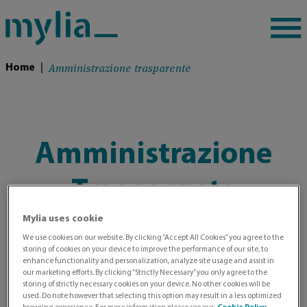
Amministrazione trasparente
Home
|
Amministrazione
Trasparente
Mylia uses cookie
We use cookies on our website. By clicking “Accept All Cookies” you agree to the
storing of cookies on your device to improve the performance of our site, to
In questa sezione vengono messi a disposizione
enhance functionality and personalization, analyze site usage and assist in
degli utenti i dati e le informazioni previsti dal
our marketing efforts. By clicking “Strictly Necessary” you only agree to the
storing of strictly necessary cookies on your device. No other cookies will be
D.Lgs. n. 33 del 14/03/2013 “Riordino della
used. Do note however that selecting this option may result in a less optimized
disciplina riguardante il diritto di accesso civico