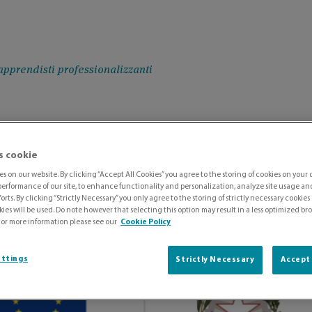
pprendisti professionalizzanti
NA - FORMAZIONE OBB
s cookie
s on our website. By clicking “Accept All Cookies” you agree to the storing of cookies on your 
DISTI PROFESSIONAL
erformance of our site, to enhance functionality and personalization, analyze site usage and 
orts. By clicking “Strictly Necessary” you only agree to the storing of strictly necessary cookies
ies will be used. Do note however that selecting this option may result in a less optimized b
For more information please see our
Cookie Policy
ettings
Strictly Necessary
Accept 