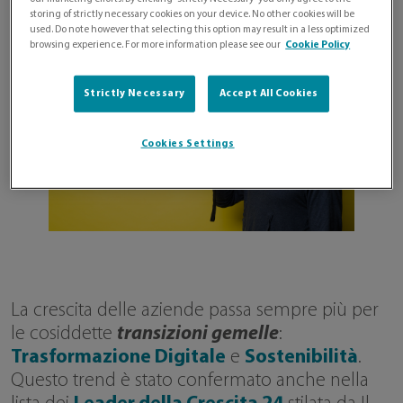
storing of strictly necessary cookies on your device. No other cookies will be
used. Do note however that selecting this option may result in a less optimized
browsing experience. For more information please see our
Cookie Policy
Strictly Necessary
Accept All Cookies
Cookies Settings
La crescita delle aziende passa sempre più per
le cosiddette
transizioni gemelle
:
Trasformazione Digitale
e
Sostenibilità
.
Questo trend è stato confermato anche nella