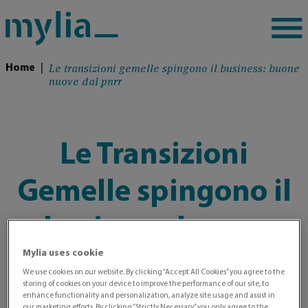
Le transizioni gemelle spingono il business: buone
Home
|
nuove dal pnrr
Le Transizioni
Gemelle spingono il
business: buone
Mylia uses cookie
nuove dal PNRR
We use cookies on our website. By clicking “Accept All Cookies” you agree to the
storing of cookies on your device to improve the performance of our site, to
enhance functionality and personalization, analyze site usage and assist in
our marketing efforts. By clicking “Strictly Necessary” you only agree to the