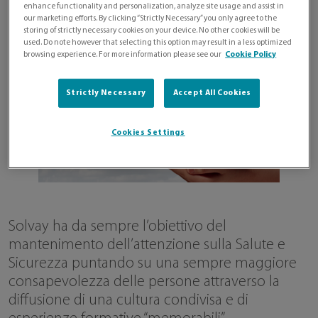
enhance functionality and personalization, analyze site usage and assist in
our marketing efforts. By clicking “Strictly Necessary” you only agree to the
storing of strictly necessary cookies on your device. No other cookies will be
used. Do note however that selecting this option may result in a less optimized
browsing experience. For more information please see our
Cookie Policy
Strictly Necessary
Accept All Cookies
Cookies Settings
Solvay ha da sempre l’obiettivo del
mantenimento dell’attenzione sulla Salute e
Sicurezza puntando su una sempre maggiore
consapevolezza delle persone attraverso la
diffusione di una cultura condivisa e di