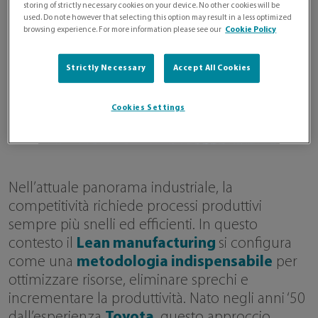
storing of strictly necessary cookies on your device. No other cookies will be
used. Do note however that selecting this option may result in a less optimized
browsing experience. For more information please see our
Cookie Policy
Strictly Necessary
Accept All Cookies
Cookies Settings
Nell’attuale panorama industriale, la
competitività richiede processi produttivi
sempre più snelli ed efficienti. In questo
contesto il
Lean manufacturing
si configura
come una
metodologia indispensabile
per
ottimizzare risorse, eliminare sprechi e
incrementare la produttività. Nato negli anni ‘50
dall’esperienza
Toyota
, questo approccio