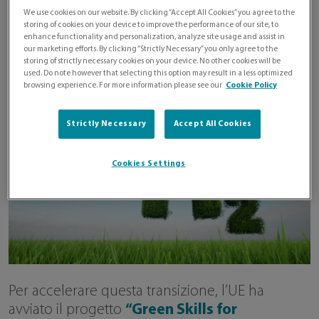
l’idrogeno rinnovabile al centro
We use cookies on our website. By clicking “Accept All Cookies” you agree to the
storing of cookies on your device to improve the performance of our site, to
della strategia industriale dei
enhance functionality and personalization, analyze site usage and assist in
our marketing efforts. By clicking “Strictly Necessary” you only agree to the
prossimi anni.
storing of strictly necessary cookies on your device. No other cookies will be
used. Do note however that selecting this option may result in a less optimized
browsing experience. For more information please see our
Cookie Policy
Strictly Necessary
Accept All Cookies
Cookies Settings
Per accelerare questa transizione, l’UE ha
avviato il progetto
“Green Skills for