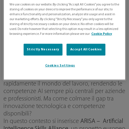
We use cookies on our website. By clicking “Accept All Cookies” you agree to the
storing of cookies on your device to improve the performance of our site, to
enhance functionality and personalization, analyze site usage and assist in
our marketing efforts. By clicking “Strictly Necessary” you only agree to the
storing of strictly necessary cookies on your device. No other cookies will be
used. Do note however that selecting this option may result in a less optimized
browsing experience. For more information please see our
Cookie Policy
Strictly Necessary
Accept All Cookies
Cookies Settings
L’intelligenza artificiale sta trasformando
rapidamente il mondo del lavoro, rendendo le
competenze AI sempre più centrali per aziende
e professionisti. Ma come colmare il gap tra
innovazione tecnologica e competenze
disponibili?
In questo contesto si inserisce
ARISA – Artificial
Intelligence Skills Alliance
, un progetto europeo