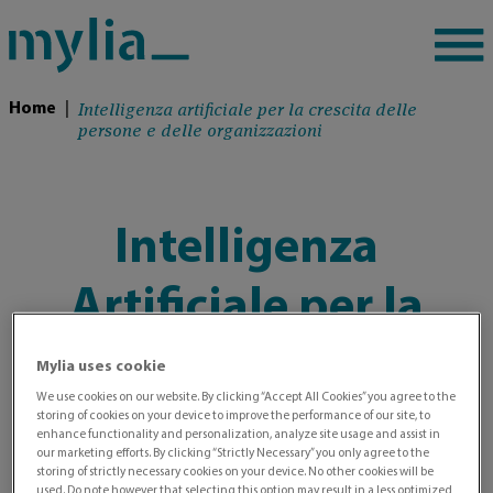
Intelligenza artificiale per la crescita delle
Home
|
persone e delle organizzazioni
Intelligenza
Artificiale per la
crescita delle
Mylia uses cookie
We use cookies on our website. By clicking “Accept All Cookies” you agree to the
persone e delle
storing of cookies on your device to improve the performance of our site, to
enhance functionality and personalization, analyze site usage and assist in
our marketing efforts. By clicking “Strictly Necessary” you only agree to the
organizzazioni
storing of strictly necessary cookies on your device. No other cookies will be
used. Do note however that selecting this option may result in a less optimized