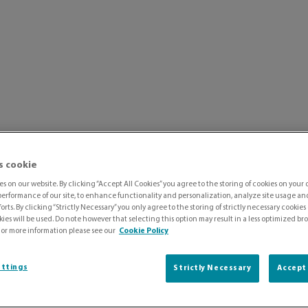
ttando il Nuovo Accordo
s cookie
s on our website. By clicking “Accept All Cookies” you agree to the storing of cookies on your 
erformance of our site, to enhance functionality and personalization, analyze site usage and 
orts. By clicking “Strictly Necessary” you only agree to the storing of strictly necessary cookies
ies will be used. Do note however that selecting this option may result in a less optimized b
For more information please see our
Cookie Policy
ettings
Strictly Necessary
Accept 