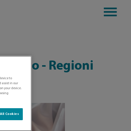
 Stato - Regioni
device to
assist in our
 on your device.
rowsing
All Cookies