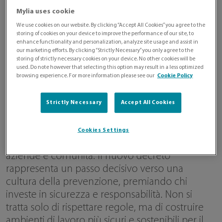
Mylia uses cookie
We use cookies on our website. By clicking “Accept All Cookies” you agree to the
storing of cookies on your device to improve the performance of our site, to
enhance functionality and personalization, analyze site usage and assist in
our marketing efforts. By clicking “Strictly Necessary” you only agree to the
storing of strictly necessary cookies on your device. No other cookies will be
used. Do note however that selecting this option may result in a less optimized
browsing experience. For more information please see our
Cookie Policy
Perché questo decreto è importante per
Strictly Necessary
Accept All Cookies
tutti noi
La sicurezza sul lavoro non è solo un obbligo
Cookies Settings
normativo: è un valore che tutela persone,
aziende e comunità. Il nuovo decreto
rappresenta un passo decisivo verso una
cultura della prevenzione, premiando chi
investe in sicurezza e responsabilità. Non si
tratta solo di rispettare regole, ma di costruire
ambienti di lavoro più sicuri e sostenibili per il