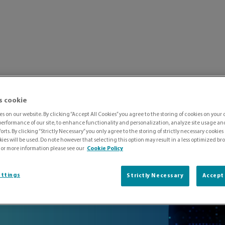
s cookie
blog: il presente e il fu
s on our website. By clicking “Accept All Cookies” you agree to the storing of cookies on your 
erformance of our site, to enhance functionality and personalization, analyze site usage and 
orts. By clicking “Strictly Necessary” you only agree to the storing of strictly necessary cookies
ies will be used. Do note however that selecting this option may result in a less optimized b
For more information please see our
Cookie Policy
ettings
Strictly Necessary
Accept 