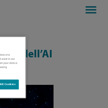
turo dell’AI
device to
assist in our
 on your device.
rowsing
All Cookies