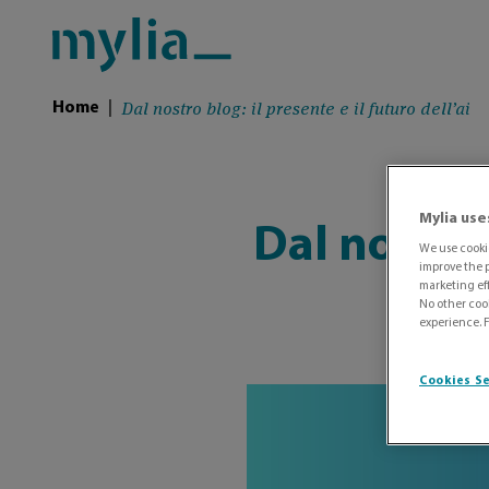
Dal nostro blog: il presente e il futuro dell’ai
Home
|
Mylia use
Dal nostro 
We use cookie
improve the p
marketing eff
No other cook
experience. 
Cookies S