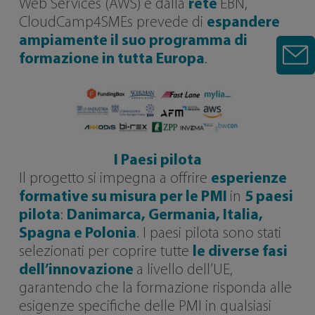
Web Services (AWS) e dalla
rete
EBN,
CloudCamp4SMEs prevede di
espandere
ampiamente il suo programma di
formazione in tutta Europa
.
I Paesi pilota
Il progetto si impegna a offrire
esperienze
formative su misura per le PMI
in
5 paesi
pilota
:
Danimarca, Germania, Italia,
Spagna e Polonia
. I paesi pilota sono stati
selezionati per coprire tutte
le diverse fasi
dell’innovazione
a livello dell’UE,
garantendo che la formazione risponda alle
esigenze specifiche delle PMI in qualsiasi