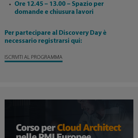
Ore 12.45 – 13.00 – Spazio per
domande e chiusura lavori
Per partecipare al Discovery Day è
necessario registrarsi qui:
ISCRIVITI AL PROGRAMMA