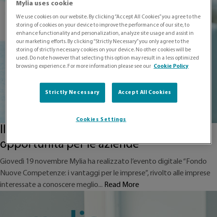
Mylia uses cookie
We use cookies on our website. By clicking “Accept All Cookies” you agree to the
storing of cookies on your device to improve the performance of our site, to
enhance functionality and personalization, analyze site usage and assist in
our marketing efforts. By clicking “Strictly Necessary” you only agree to the
storing of strictly necessary cookies on your device. No other cookies will be
used. Do note however that selecting this option may result in a less optimized
browsing experience. For more information please see our
Cookie Policy
Strictly Necessary
Accept All Cookies
Cookies Settings
Il Fondo Nuove Competenze e le
opportunità per le aziende
Giovedì 19 novembre Mylia ha realizzato l’evento digitale “Fondo
Nuove Competenze: i vantaggi per le imprese”, rivolto alle imprese
interessate a conoscere meglio...
Read More