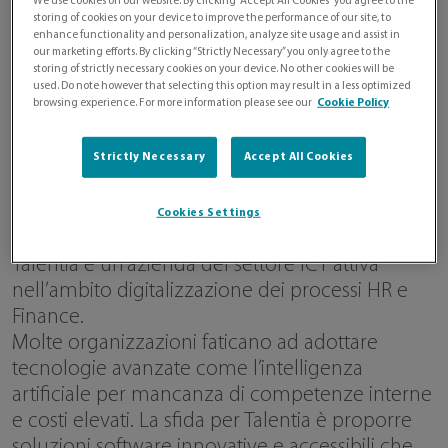
We use cookies on our website. By clicking “Accept All Cookies” you agree to the
storing of cookies on your device to improve the performance of our site, to
enhance functionality and personalization, analyze site usage and assist in
our marketing efforts. By clicking “Strictly Necessary” you only agree to the
storing of strictly necessary cookies on your device. No other cookies will be
used. Do note however that selecting this option may result in a less optimized
browsing experience. For more information please see our
Cookie Policy
Strictly Necessary
Accept All Cookies
Cookies Settings
Talentia è un’azienda del settore ICT attiva
nell’ambito digitalizzazione dei processi HR e
Finance.
Molte organizzazioni faticano ad adottare
tecnologie avanzate come l’intelligenza
artificiale per mancanza di competenze interne
e costi elevati. La sfida per Talentia è proporre
soluzioni software innovative e accessibili che