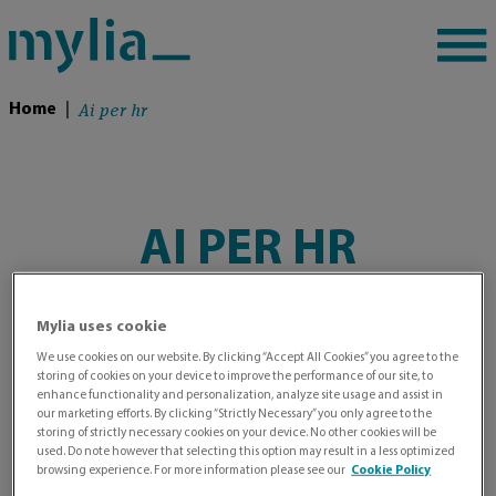
Ai per hr
Home
|
AI PER HR
Mylia uses cookie
We use cookies on our website. By clicking “Accept All Cookies” you agree to the
storing of cookies on your device to improve the performance of our site, to
enhance functionality and personalization, analyze site usage and assist in
our marketing efforts. By clicking “Strictly Necessary” you only agree to the
storing of strictly necessary cookies on your device. No other cookies will be
used. Do note however that selecting this option may result in a less optimized
browsing experience. For more information please see our
Cookie Policy