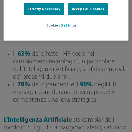
Strictly Necessary
Accept All Cookies
Cookies Settings
Il
63%
dei direttori HR vede nei
cambiamenti tecnologici, in particolare
nell’Intelligenza Artificiale, la sfida principale
dei prossimi due anni.
Il
78%
dei dipendenti e il
90%
degli HR
manager considerano lo sviluppo delle
competenze una leva strategica
L’Intelligenza Artificiale
sta cambiando il
modo in cui gli HR attraggono talenti, valutano