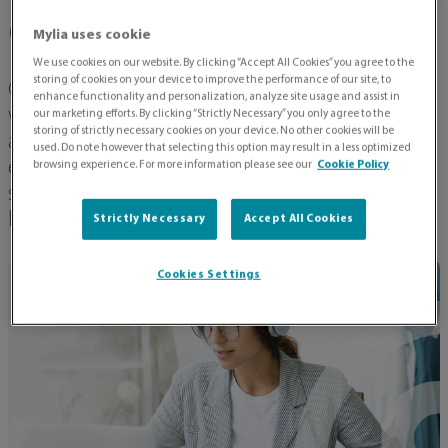
confronto
Mylia uses cookie
We use cookies on our website. By clicking “Accept All Cookies” you agree to the
storing of cookies on your device to improve the performance of our site, to
Giovedì 22 Aprile Mylia ha dato il via al ciclo di
enhance functionality and personalization, analyze site usage and assist in
webinar #AdvancingHumanity con il primo
our marketing efforts. By clicking “Strictly Necessary” you only agree to the
storing of strictly necessary cookies on your device. No other cookies will be
appuntamento “Fondo Nuove Competenze:
used. Do note however that selecting this option may result in a less optimized
esperienze e opportunità a confronto”, rivolto a
browsing experience. For more information please see our
Cookie Policy
supportare le aziende interessate a cogliere
l’opportunità ed a monitorarne l’evoluzione.
Strictly Necessary
Accept All Cookies
Cookies Settings