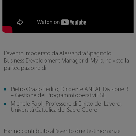
L’evento, moderato da Alessandra Spagnolo,
Business Development Manager di Mylia, ha visto la
partecipazione di
Pietro Orazio Ferlito, Dirigente ANPAL Divisione 3
– Gestione dei Programmi operativi FSE
Michele Faioli, Professore di Diritto del Lavoro,
Università Cattolica del Sacro Cuore
Hanno contribuito all’evento due testimonianze