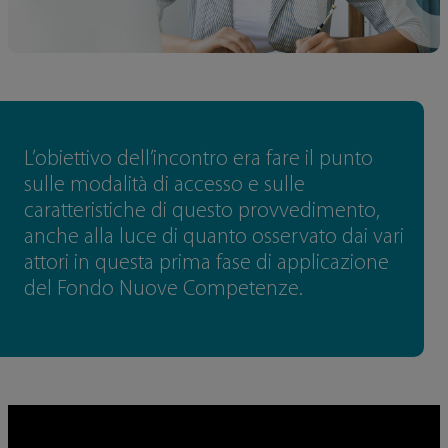
L’obiettivo dell’incontro era fare il punto
sulle modalità di accesso e sulle
caratteristiche di questo provvedimento,
anche alla luce di quanto osservato dai vari
attori in questa prima fase di applicazione
del Fondo Nuove Competenze.