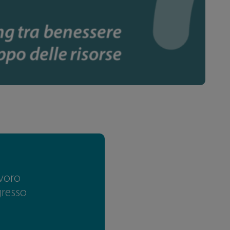
avoro
gresso