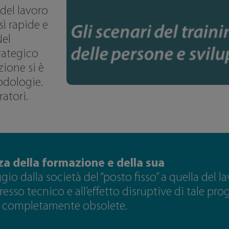
del lavoro
ì rapide e
Nel
rategico
zione si è
odologie.
atori.
a della formazione e della sua
o dalla società del “posto fisso” a quella del l
gresso tecnico e all’effetto disruptive di tale pro
ni completamente obsolete.