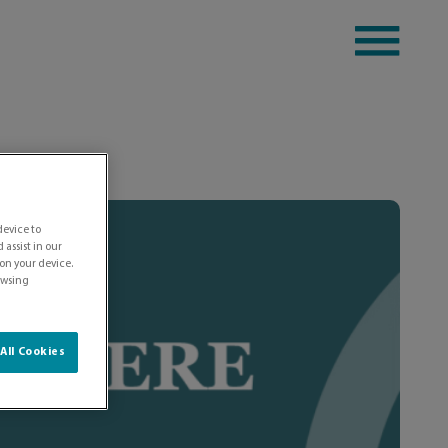
device to
assist in our
 on your device.
rowsing
All Cookies