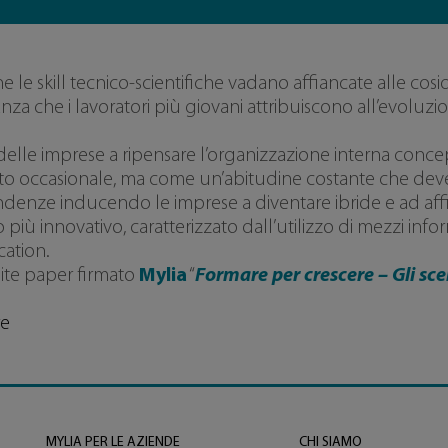
skill tecnico-scientifiche vadano affiancate alle cosidde
nza che i lavoratori più giovani attribuiscono all’evoluzio
 delle imprese a ripensare l’organizzazione interna co
occasionale, ma come un’abitudine costante che deve
denze inducendo le imprese a diventare ibride e ad affi
 più innovativo, caratterizzato dall’utilizzo di mezzi inf
cation.
hite paper firmato
Mylia
“
Formare per crescere – Gli sce
re
MYLIA PER LE AZIENDE
CHI SIAMO