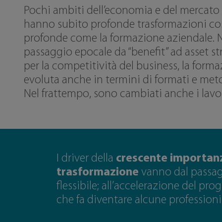
Pochi ambiti dell’economia e del mercato 
hanno subito profonde trasformazioni cos
profonde come la formazione aziendale. 
passaggio epocale da “benefit” ad asset st
per la competitività del business, la forma
evoluta anche in termini di formati e met
Nel frattempo, sono cambiati anche i lavor
I driver della
crescente importanz
trasformazione
vanno dal passaggi
flessibile; all’accelerazione del pro
che fa diventare alcune professio