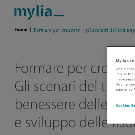
Formare per crescere – gli scenari del training
Home
|
Mylia use
Formare per crescer
We use cookie
improve the p
marketing eff
Gli scenari del traini
No other cook
experience. 
benessere delle per
Cookies S
e sviluppo delle riso