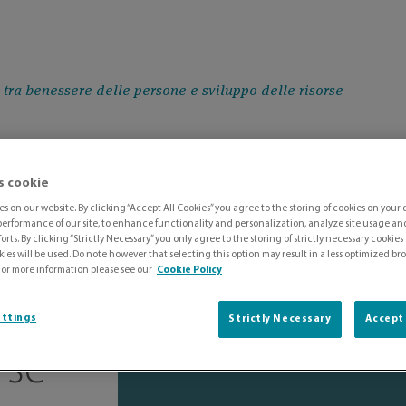
 tra benessere delle persone e sviluppo delle risorse
s cookie
e –
s on our website. By clicking “Accept All Cookies” you agree to the storing of cookies on your 
erformance of our site, to enhance functionality and personalization, analyze site usage and 
orts. By clicking “Strictly Necessary” you only agree to the storing of strictly necessary cookies
ng tra
ies will be used. Do note however that selecting this option may result in a less optimized b
For more information please see our
Cookie Policy
sone
ettings
Strictly Necessary
Accept 
rse