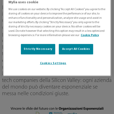
Mylia uses cookie
Le organizzazioni esponenziali sono considerate
We use cookies on our website. By clicking “Accept All Cookies” you agree to the
il futuro del business mondiale. Aziende come
storing of cookies on your device to improve the performance of our site, to
enhance functionality and personalization, analyze site usage and assist in
Google, Amazon, Uber, Airbnb, Spotify e Netflix
our marketing efforts. By clicking “Strictly Necessary” you only agree to the
dominano le borse mondiali grazie alle loro
storing of strictly necessary cookies on your device. No other cookies will be
used. Do note however that selecting this option may result in a less optimized
performance e stupiscono per la loro continua
browsing experience. For more information please see our
Cookie Policy
capacità di innovare. Il loro segreto? Sono ExO,
Exponential Organizations, ovvero sfruttano
Strictly Necessary
Accept All Cookies
tecnologie e tecniche organizzative
esponenziali, raggiungendo in pochi mesi i
Cookies Settings
risultati che in passato necessitavano di decenni.
Ma il modello ExO non è pensato solo per le
tech companies della Silicon Valley: ogni azienda
del mondo può diventare esponenziale se
messa nelle condizioni giuste.